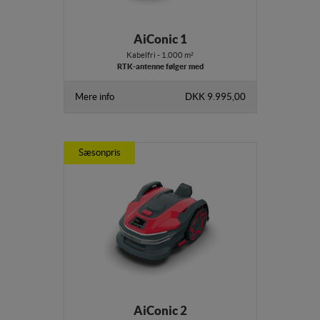
AiConic 1
Kabelfri - 1.000 m²
RTK-antenne følger med
Mere info
DKK 9.995,00
Sæsonpris
AiConic 2