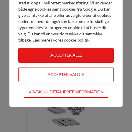
statistik og til målrettet markedsføring. Vi anvender
både egne cookies samt cookies fra Google. Du kan
give samtykke til alle eller udvalgte typer af cookies
nedenfor, hvor du også kan læse om de forskellige
typer cookies. Vi bruger en cookie til at huske dit
valg. Du kan til enhver tid trække dit samtykke
Garage
tilbage. Læs mere i
vores cookie-politik
.
Garage - RM800-RM2700
Køb her
DKK 1.395,00
Teknisk
VIS/SKJUL DETALJERET INFORMATION
Tekniske cookies er nødvendige for hjemmesidens
grundlæggende funktioner som fx navigation,
adgangskontrol samt indkøbskurv og kan derfor ikke
fravælges
Statistik