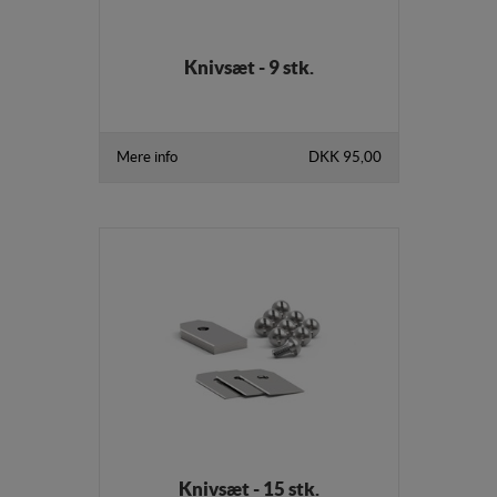
Statistik-cookies bruges til at optimere design,
brugervenlighed og effektiviteten af en hjemmeside.
Knivsæt - 9 stk.
Fx ved at indsamle besøgsstatistik om antal besøg og
hvordan hjemmesiden bruges.
Personalisering
Mere info
DKK 95,00
Personaliserings-cookies (tracking-cookies)
indsamler brugerens digitale fodspor på tværs af
flere hjemmesider og registrerer, hvad brugeren
interesserer sig for/søger på for at kunne
personalisere indholdet på en hjemmeside - dvs. vise
indhold, som kan være interessant for den enkelte
bruger.
Markedsføring
Markedsførings-cookies (tracking-cookies)
indsamler brugerens digitale fodspor på tværs af
flere hjemmesider og registrerer, hvad brugeren
interesserer sig for/søger på for at kunne vise
personrettede annoncer, når denne færdes på
Knivsæt - 15 stk.