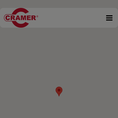
DKK 0,00
Tøm kurv
Gå til kassen