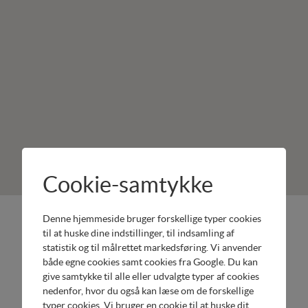
Cookie-samtykke
Spjald
Produkter:
Denne hjemmeside bruger forskellige typer cookies
til at huske dine indstillinger, til indsamling af
Plæneklipperservice
Honda
statistik og til målrettet markedsføring. Vi anvender
Ringkøbingvej
Have
både egne cookies samt cookies fra Google. Du kan
47
Honda
give samtykke til alle eller udvalgte typer af cookies
6971 Spjald
Håndværk
nedenfor, hvor du også kan læse om de forskellige
Tel.
Honda
typer cookies. Vi bruger en cookie til at huske dit