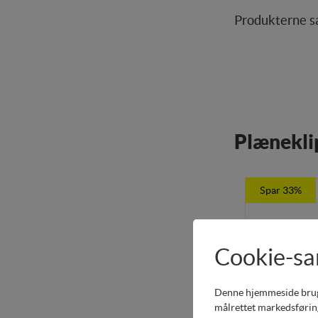
Produkterne sæ
Plænekli
Spar 33%
Cookie-s
Denne hjemmeside bruger 
målrettet markedsføring