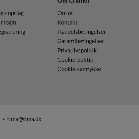
Om Cramer
g - opslag
Om os
r login
Kontakt
gistrering
Handelsbetingelser
Garantibetingelser
Privatlivspolitik
Cookie-politik
Cookie-samtykke
0 •
tima@tima.dk