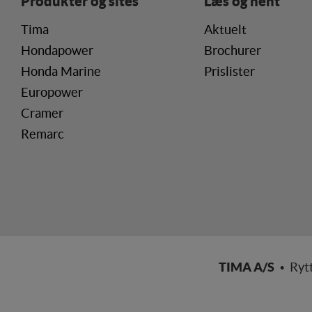
Produkter og sites
Læs og hent
Tima
Aktuelt
Hondapower
Brochurer
Honda Marine
Prislister
Europower
Cramer
Remarc
TIMA A/S
• Ryt