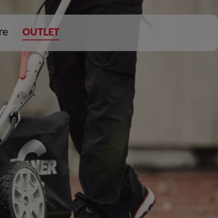
re
OUTLET
DKK 0,00
Tøm kurv
Gå til kassen