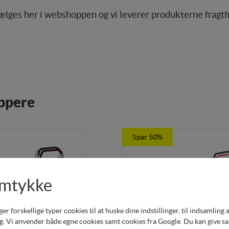
lges her i webshoppen og vi leverer produkterne fragtfri
ppere
Spar 50%
amtykke
forskellige typer cookies til at huske dine indstillinger, til indsamling af 
. Vi anvender både egne cookies samt cookies fra Google. Du kan give samt