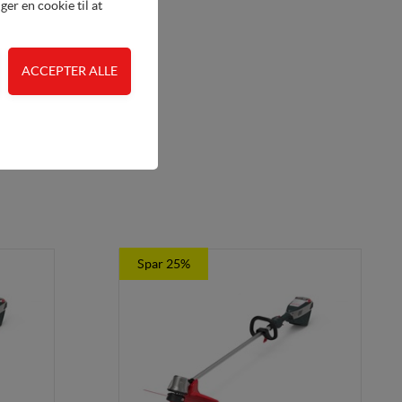
er en cookie til at
eriport
.347,50
 adgangskontrol samt
de. Fx ved at indsamle
Spar 25%
lere hjemmesider og
en hjemmeside - dvs.