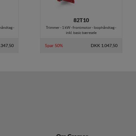
ere hjemmesider og
r, når denne færdes på
82T10
håndtag -
Trimmer - 1 kW - frontmotor - loophåndtag -
inkl. basic bæresele
.347,50
Spar 50%
DKK 1.047,50