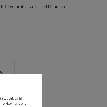
t til en brofast adresse i Danmark.
statistik og til
ykke til alle eller