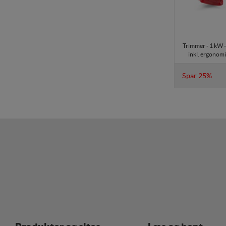
Markedsførings-cookies 
registrerer, hvad bruge
internettet.
Trimmer - 1 kW -
inkl. ergonomi
Spar 25%