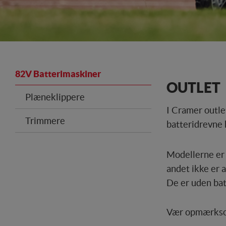
82V Batterimaskiner
OUTLET 
Plæneklippere
I Cramer outle
Trimmere
batteridrevne h
Modellerne er e
andet ikke er 
De er uden batt
Vær opmærksom