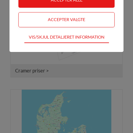
Teknisk
VIS/SKJUL DETALJERET INFORMATION
Tekniske cookies er nødvendige for hjemmesidens
grundlæggende funktioner som fx navigation,
adgangskontrol samt indkøbskurv og kan derfor ikke
fravælges
Cramer priser >
Statistik
Statistik-cookies bruges til at optimere design,
brugervenlighed og effektiviteten af en hjemmeside.
Fx ved at indsamle besøgsstatistik om antal besøg og
hvordan hjemmesiden bruges.
Personalisering
Personaliserings-cookies (tracking-cookies)
indsamler brugerens digitale fodspor på tværs af