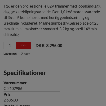
T16 er den professionelle 82V trimmer med loophåndtag til
dagligt kantklipningsarbejde. Den 1,6 kW motor  svarende
til 36 cm³  kombineres med hurtig genindsætning og
treklinge inkluderet. Magnesiumbeskyttelsesplade og 25
mm aluminiumsskaft er standard. 5,2 kg og op til 149 min.
driftstid.;
DKK 3.295,00
Køb
Levering:
1-2 dage
Specifikationer
C-2102986
2.636,00